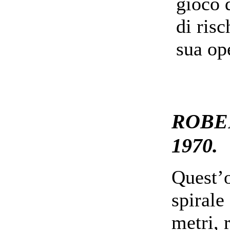
gioco 
di risc
sua op
ROBER
1970.
Quest’o
spirale
metri, 