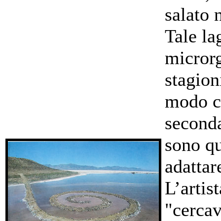
salato 
Tale la
microrg
stagion
modo c
second
sono qu
adattar
L’artis
"cercav