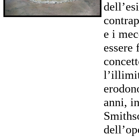
dell’es
contrap
e i mec
essere 
concett
l’illim
erodono
anni, i
Smithso
dell’op