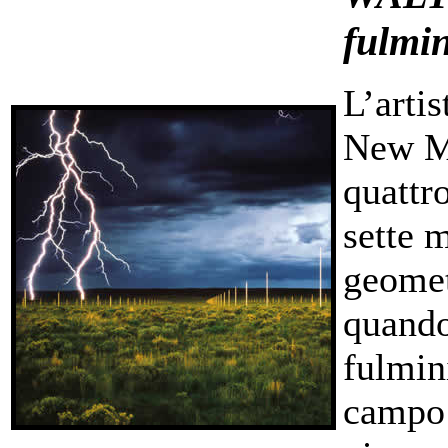
fulmin
L’artis
New Me
quattr
sette 
geometr
quando 
fulmin
campo 