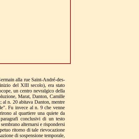
-Germain alla rue Saint-André-des-
inizio del XIII secolo), era stato
ocope, un centro nevralgico della
ivoluzione, Marat, Danton, Camille
; al n. 20 abitava Danton, mentre
ple". Fu invece al n. 9 che venne
irono al quartiere una quiete da
paragrafi conclusivi di un testo
sembrano alternarsi e rispondersi
petuo ritorno di tale rievocazione
nsazione di sospensione temporale,