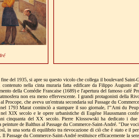
dré
 fine del 1935, si apre su questo vicolo che collega il boulevard Saint
a contenuto nella cinta muraria fatta edificare da Filippo Augusto all'
amento della Comédie Francaise (1689) e l'apertura del famoso café Pr
o l'atmosfera non era meno effervescente. I grandi protagonisti della R
si al Procope, che aveva un'entrata secondaria sul Passage du Commerce
dove nel 1793 Marat cominciò a stampare il suo giornale, l'"Ami du Peu
igi nel XIX secolo e le opere urbanistiche di Eugéne Haussmann confer
anni cinquanta del XX secolo. Pierre Klossowski ha dedicato i due 
 la peinture de Balthus al Passage du Commerce-Saint-André. "Due voci 
, in una sorta di equilibrio tra rievocazione di ciò che è stato e il per
sa". Il Passage du Commerce-Saint-André restituisce efficacemente la se