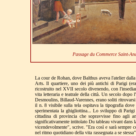
Passage du Commerce Saint-An
La cour de Rohan, dove Balthus aveva l'atelier dalla
Arts. Il quartiere, uno dei più antichi di Parigi (er
ricostruito nel XVII secolo divenendo, con l'insedi
vita letteraria e teatrale della città. Un secolo dop
Desmoulins, Billaud-Varennes, erano soliti ritrovar
il n. 8 visibile sulla tela ospitava la tipografia 
sperimentata la ghigliottina... Lo sviluppo di Par
cittadina di provincia che sopravvisse fino agli 
significativamente intitolato Du tableau vivant dans
vicendevolmente", scrive. "Era così e sarà sempre così
nel ritmo quotidiano della vita rassegnata a se stes