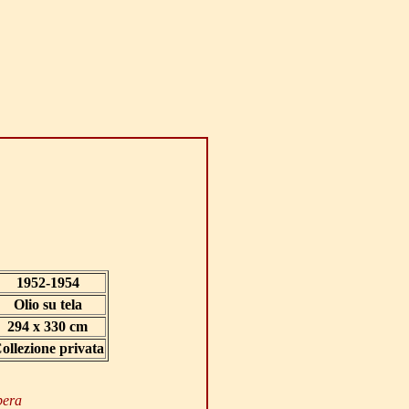
1952-1954
Olio su tela
294 x 330 cm
ollezione privata
pera